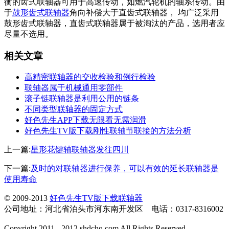
衡的齿式联轴器可用于高速传动，如燃汽轮机的轴系传动。由
于
鼓形齿式联轴器
角向补偿大于直齿式联轴器， 均广泛采用
鼓形齿式联轴器，直齿式联轴器属于被淘汰的产品，选用者应
尽量不选用。
相关文章
高精密联轴器的交收检验和例行检验
联轴器属于机械通用零部件
滚子链联轴器是利用公用的链条
不同类型联轴器的固定方式
好色先生APP下载无限看无需润滑
好色先生TV版下载刚性联轴节联接的方法分析
上一篇:
星形花键轴联轴器发往四川
下一篇:
及时的对联轴器进行保养，可以有效的延长联轴器是
使用寿命
© 2009-2013
好色先生TV版下载联轴器
公司地址：河北省泊头市河东南开发区 电话：0317-8316002
Copyright 2011 - 2012 shdchq.com All Rights Reserved.