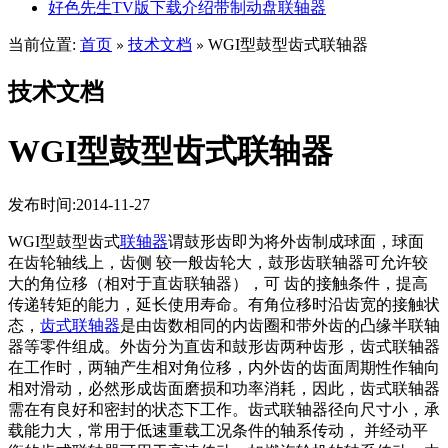
好色先生TV版下载介绍带制动盘联轴器
当前位置:
首页
技术文档
WGI型鼓型齿式联轴器
»
»
技术文档
WGI型鼓型齿式联轴器
发布时间:2014-11-27
WGI型鼓型齿式
联轴器
谓鼓形齿即为将外齿制成球面，球面
在齿轮轴线上，齿侧 较一般齿轮大，鼓形齿联轴器可允许较
大的角位移（相对于直齿联轴器），可 齿的接触条件，提高
传递转矩的能力，延长使用寿命。有角位移时沿齿宽的接触状
态，
齿式联轴器
是由齿数相同的内齿圈和带外齿的凸缘半联轴
器等零件组成。外齿分为直齿和鼓形齿两种齿形，齿式联轴器
在工作时，两轴产生相对角位移，内外齿的齿面周期性作轴向
相对滑动，必然形成齿面磨损和功率消耗，因此，齿式联轴器
需在有良好和密封的状态下工作。齿式联轴器径向尺寸小，承
载能力大，常用于低速重载工况条件的轴系传动， 并经动平