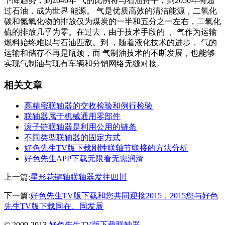
下降趋势，到2040年 气的比例将与石油持平，到2050年将超
过石油，成为世界 能源。 气是优质高效的清洁能源，二氧化
碳和氮氧化物的排放仅为煤炭的一半和五分之一左右，二氧化
硫的排放几乎为零。在过去，由于技术手段的 ， 气作为运输
燃料始终难以与石油匹敌。到 ，随着液化技术的进步， 气的
运输和储存不再是瓶颈，而 气制油技术的不断发展，也能够
实现气制油与现有车辆和分销网络无缝对接。
相关文章
高精密联轴器的交收检验和例行检验
联轴器属于机械通用零部件
滚子链联轴器是利用公用的链条
不同类型联轴器的固定方式
好色先生TV版下载刚性联轴节联接的方法分析
好色先生APP下载无限看无需润滑
上一篇:
星形花键轴联轴器发往四川
下一篇:
好色先生TV版下载和您共同迎接2015，2015您与好色
先生TV版下载同在、同发展
© 2009-2013
好色先生TV版下载联轴器