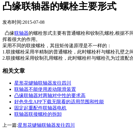
凸缘联轴器的螺栓主要形式
发布时间:2015-07-08
凸缘
联轴器
的螺栓形式主要有普通螺栓和铰制孔螺栓,根据不同联接
挥着很大的作用。
采用不同的联接螺栓，其扭矩传递原理是不一样的：
1.联接螺栓采用半精制的普通螺栓，此时螺栓杆与螺栓孔壁之间存
2.联接螺栓采用铰制孔用螺栓，此时螺栓杆与螺栓孔为过渡配合
相关文章
星形花键轴联轴器发往四川
联轴器不能使用差动限滑装置
凸缘联轴器对两轴对中性的要求高
好色先生APP下载无限看的适用范围和性能
固定起重配件联轴器电机
联轴器联接螺栓的拆卸
上一篇:
星形花键轴联轴器发往四川