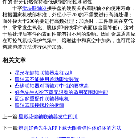
件的 部分仍然保持着低碳钢的韧性和塑性。
十字
滑块联轴器
接手盘的硬度关系着联轴器的使用寿命，
根据国家机械部标准，外径小于200的不需要进行高频处理；
而外径大于200的要进行高频处理；加热时，工件暴露在空气
中，常常发生氧化、脱碳(即钢铁零件表面碳含量降低)，这对
于热处理后零件的表面性能有很不利的影响。因而金属通常应
在可控气氛或保护气氛中、熔融盐中和真空中加热，也可用涂
料或包装方法进行保护加热。
相关文章
星形花键轴联轴器发往四川
联轴器不能使用差动限滑装置
凸缘联轴器对两轴对中性的要求高
好色先生APP下载无限看的适用范围和性能
固定起重配件联轴器电机
联轴器联接螺栓的拆卸
上一篇:
星形花键轴联轴器发往四川
下一篇:
辨别好色先生APP下载无限看弹性体好坏的方法