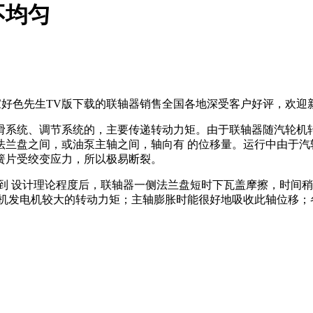
不均匀
好色先生TV版下载的联轴器销售全国各地深受客户好评，欢迎新老
调节系统的，主要传递转动力矩。由于联轴器随汽轮机转子
盘之间，或油泵主轴之间，轴向有 的位移量。运行中由
受绞变应力，所以极易断裂。
 设计理论程度后，联轴器一侧法兰盘短时下瓦盖摩擦，时间稍长
轮机发电机较大的转动力矩；主轴膨胀时能很好地吸收此轴位移