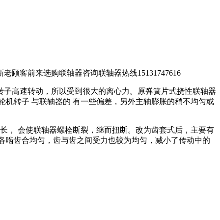
顾客前来选购联轴器咨询联轴器热线15131747616
高速转动，所以受到很大的离心力。原弹簧片式挠性联轴器
于汽轮机转子 与联轴器的 有一些偏差，另外主轴膨胀的稍不均匀或
， 会使联轴器螺栓断裂，继而扭断。改为齿套式后，主要有
；各啮齿合均匀，齿与齿之间受力也较为均匀，减小了传动中的