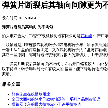
弹簧片断裂后其轴向间隙更为
发布时间:2012-10-04
弹簧片断裂后其轴向 为不均匀
泊头市好色先生TV版下载机械制造有限公司是
联轴器
生产厂家
联轴器是用来连接汽轮机转子和发电机转子与主油泵供油润滑系统、
一端由法兰盘的两螺栓固定，夹在汽轮机转子法兰盘与联轴器法兰
其它一些原因，都可能造成该弹簧片很大的剪切力，由于该弹簧片
弹簧片断裂后其轴向 为不均匀，左右开口偏差较大，在达到
以下优点：转子膨胀时允许有较大的 偏差；能平稳地传递汽
振动。
相关文章
好色先生在线播放用途
全国大面积的降水导致联轴器等一系列产品到货延迟
联轴器传递的最大扭矩应小于许用扭矩值