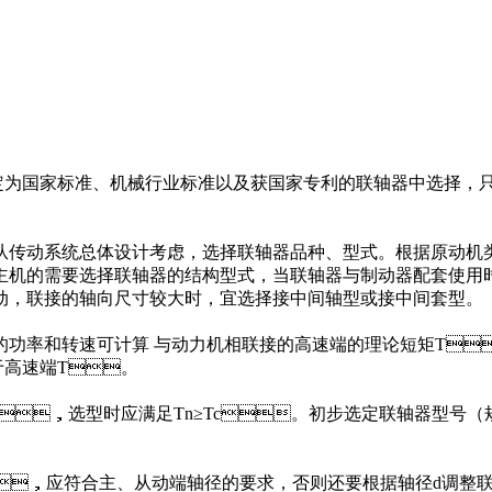
制定为国家标准、机械行业标准以及获国家专利的联轴器中选择
总体设计考虑，选择联轴器品种、型式。根据原动机类别和
据配套主机的需要选择联轴器的结构型式，当联轴器与制动器配套使用时
，联接的轴向尺寸较大时，宜选择接中间轴型或接中间套型。
机的功率和转速可计算 与动力机相联接的高速端的理论短矩T
大于高速端T。
，选型时应满足Tn≥Tc。初步选定联轴器型号（规格）
应符合主、从动端轴径的要求，否则还要根据轴径d调整联轴器的规