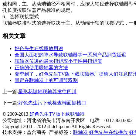
速相同，主、从动端轴径不相同时，应按大轴径选择联轴器
孔长度按联轴器产品标准的规定。
6、选择联接型式
联轴器联接型式的选择取决于主、从动端于轴的联接型式，一般采用
相关文章
好色先生在线播放用途
全国大面积的降水导致联轴器等一系列产品到货延迟
联轴器传递的最大扭矩应小于许用扭矩值
正确的使用联轴器的方法
夏季到了，好色先生TV版下载联轴器厂提醒人们注意防
固定在联轴器上的可调节双测
上一篇:
星形花键轴联轴器发往四川
下一篇:
好色先生污下载检查端面键槽口
© 2009-2013
好色先生TV版下载联轴器
公司地址：河北省泊头市河东南开发区 电话：0317-831600
Copyright 2011 - 2012 shdchq.com All Rights Reserved.
技术支持：益合商务- 产品标签：
联轴器
好色先生在线播放
好