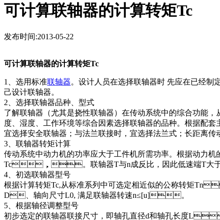
可计算联轴器的计算转矩Tc
发布时间:2013-05-22
可计算联轴器的计算转矩Tc
1、选用标准
联轴器
。设计人员在选择联轴器时 先应在已经
己设计联轴器。
2、选择联轴器品种、型式
了解联轴器（尤其是挠性联轴器）在传动系统中的综合功能，从传动系统
度、湿度、工作环境等综合因素选择联轴器的品种。根
宜选择安全联轴器；与法兰联接时，宜选择法兰式；长距离传动
3、联轴器转矩计算
传动系统中动力机的功率应大于工件机所需功率。根据动力
Tc，。联轴器T与n成反比，因此低速端T
4、初选联轴器型号
根据计算转矩Tc,从标准系列中可选定相近似的公称转矩Tn
D、轴向尺寸L0, 满足联轴器转速n≤[u]。
5、根据轴径调整型号
初步选定的联轴器联接尺寸，即轴孔直径d和轴孔长度L，