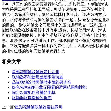
45#，其工作的表面需要进行热处理，以 其硬度。中间的滑块
大多采用工程塑料加工而成，可以传递扭矩，工况条件比较
的也可选择其它材料，例如金属材料也可以。 滑块为四方形
的，正好与卡槽和两侧的轴套联接在一起，从而达到传递扭矩
的目的。 滑块和轴套之间用微小的压力进行吻合，这种压力
能使联轴器在设备运转中具有零 运转。长期使用滑块，滑块
可能会因受到磨损，但中间滑块不仅 换容易，价格也比较实
惠。滑块 换后还可以继续工作。滑块联轴器不像其它的联轴
器，它没有能像弹簧一样工作的弹性元件，因此不会因为轴间
的相对位移的增加而使轴承负荷加大
相关文章
星形花键轴联轴器发往四川
联轴器不能使用差动限滑装置
凸缘联轴器对两轴对中性的要求高
好色先生APP下载无限看的适用范围和性能
固定起重配件联轴器电机
联轴器联接螺栓的拆卸
上一篇:
星形花键轴联轴器发往四川