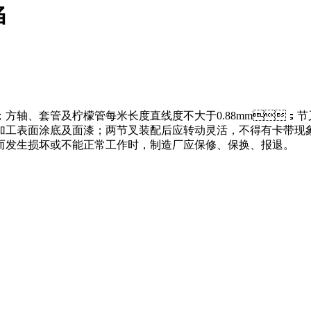
陷
；方轴、套管及柠檬管每米长度直线度不大于0.88mm；节叉
工表面涂底及面漆；两节叉装配后应转动灵活，不得有卡带现象
坏或不能正常工作时，制造厂应保修、保换、报退。