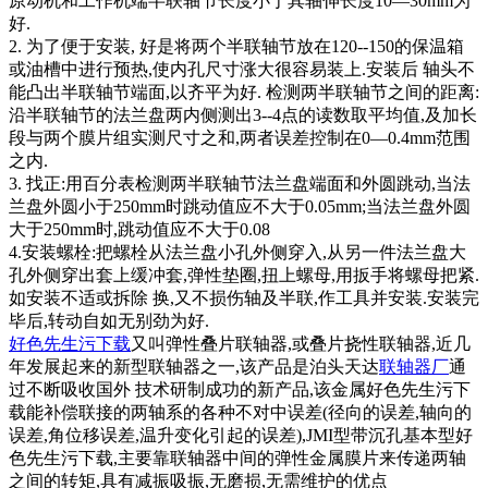
原动机和工作机端半联轴节长度小于其轴伸长度10—30mm为
好.
2. 为了便于安装, 好是将两个半联轴节放在120--150的保温箱
或油槽中进行预热,使内孔尺寸涨大很容易装上.安装后 轴头不
能凸出半联轴节端面,以齐平为好. 检测两半联轴节之间的距离:
沿半联轴节的法兰盘两内侧测出3--4点的读数取平均值,及加长
段与两个膜片组实测尺寸之和,两者误差控制在0—0.4mm范围
之内.
3. 找正:用百分表检测两半联轴节法兰盘端面和外圆跳动,当法
兰盘外圆小于250mm时跳动值应不大于0.05mm;当法兰盘外圆
大于250mm时,跳动值应不大于0.08
4.安装螺栓:把螺栓从法兰盘小孔外侧穿入,从另一件法兰盘大
孔外侧穿出套上缓冲套,弹性垫圈,扭上螺母,用扳手将螺母把紧.
如安装不适或拆除 换,又不损伤轴及半联,作工具并安装.安装完
毕后,转动自如无别劲为好.
好色先生污下载
又叫弹性叠片联轴器,或叠片挠性联轴器,近几
年发展起来的新型联轴器之一,该产品是泊头天达
联轴器厂
通
过不断吸收国外 技术研制成功的新产品,该金属好色先生污下
载能补偿联接的两轴系的各种不对中误差(径向的误差,轴向的
误差,角位移误差,温升变化引起的误差),JMI型带沉孔基本型好
色先生污下载,主要靠联轴器中间的弹性金属膜片来传递两轴
之间的转矩,具有减振吸振,无磨损,无需维护的优点