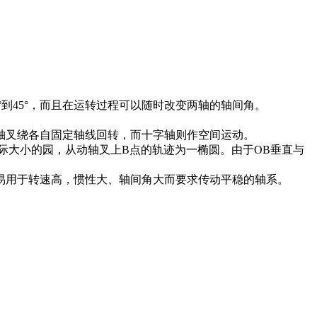
到45°，而且在运转过程可以随时改变两轴的轴间角。
轴叉绕各自固定轴线回转，而十字轴则作空间运动。
大小的园，从动轴叉上B点的轨迹为一椭圆。由于OB垂直与
高，惯性大、轴间角大而要求传动平稳的轴系。