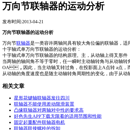
万向节联轴器的运动分析
发布时间:2013-04-21
万向节联轴器的运动分析
万向节
联轴器
是一类容许两轴间具有较大角位偏的联轴器，适
十字轴式单万向节联轴器的运动分析：
十字轴式单万向节联轴器的结构原理。主，从动轴上得叉形件《轴
当两轴的轴间角不等于零时，任一瞬时主动轴转角与从动轴转角
OA，因此，当主动轴叉转过角，在投影面上A点转 a点，
从动轴的角度速度也是随主动轴转角周期性的变化，由于从动轴角速度
相关文章
星形花键轴联轴器发往四川
联轴器不能使用差动限滑装置
凸缘联轴器对两轴对中性的要求高
好色先生APP下载无限看的适用范围和性能
固定起重配件联轴器电机
联轴器联接螺栓的拆卸