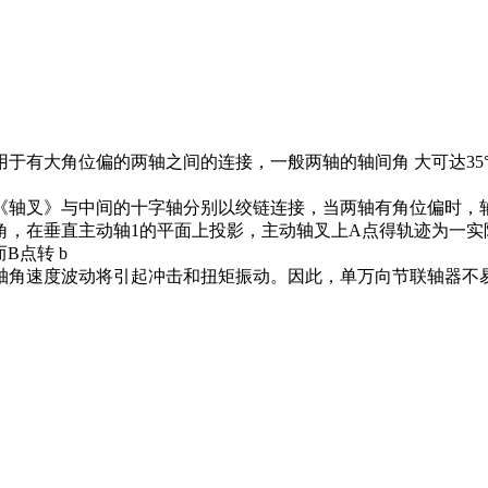
用于有大角位偏的两轴之间的连接，一般两轴的轴间角 大可达35°
叉》与中间的十字轴分别以绞链连接，当两轴有角位偏时，
，在垂直主动轴1的平面上投影，主动轴叉上A点得轨迹为一实际
而B点转 b
波动将引起冲击和扭矩振动。因此，单万向节联轴器不易用于转速