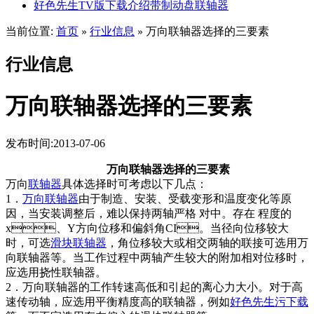
好色先生TV版下载介绍带制动盘联轴器
当前位置:
首页
行业信息
万向联轴器选择的三要素
»
»
行业信息
万向联轴器选择的三要素
发布时间:2013-07-06
万向联轴器选择的三要素
万向
联轴器
具体选择时可考虑以下几点：
1．
万向联轴器
由于制造、安装、受载变形和温度变化等原
因，当安装调整后，难以保持两轴严格 对中。存在 程度的
x、Y方向位移和偏斜角CI。当径向位移较大
时，可选
滑块联轴器
，角位移较大或相交两轴的联接可选用万
向联轴器等。当工作过程中两轴产生较大的附加相对位移时，
应选用挠性联轴器。
2．万向联轴器的工作转速高低和引起的离心力大小。对于高
速传动轴，应选用平衡精度高的联轴器，例如
好色先生污下载