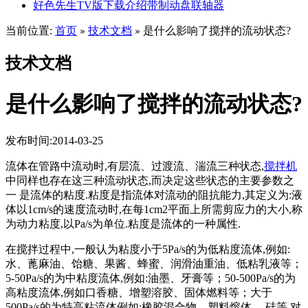
好色先生TV版下载介绍带制动盘联轴器
当前位置:
首页
技术文档
是什么影响了搅拌的流动状态?
»
»
技术文档
是什么影响了搅拌的流动状态?
发布时间:2014-03-25
流体在管路中流动时,有层流、过渡流、湍流三种状态,
搅拌机
中同样也存在这三种流动状态,而决定这些状态的主要参数之
一 是流体的粘度.粘度是指流体对流动的阻抗能力,其定义为:液
体以1cm/s的速度流动时,在每1cm2平面上所需剪应力的大小,称
为动力粘度,以Pa/s为单位.粘度是流体的一种属性.
在搅拌过程中,一般认为粘度小于5Pa/s的为低粘度流体,例如:
水、蓖麻油、饴糖、果酱、蜂蜜、润滑油重油、低粘乳液等；
5-50Pa/s的为中粘度流体,例如:油墨、牙膏等；50-500Pa/s的为
高粘度流体,例如口香糖、增塑溶胶、固体燃料等；大于
500Pa/s的为特高粘流体例如:橡胶混合物、塑料熔体、 硅等.对