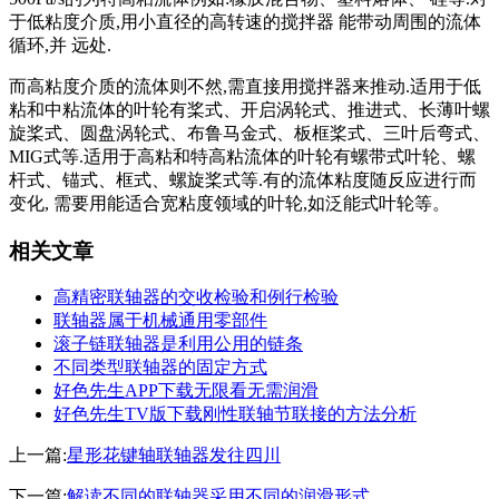
于低粘度介质,用小直径的高转速的搅拌器 能带动周围的流体
循环,并 远处.
而高粘度介质的流体则不然,需直接用搅拌器来推动.适用于低
粘和中粘流体的叶轮有桨式、开启涡轮式、推进式、长薄叶螺
旋桨式、圆盘涡轮式、布鲁马金式、板框桨式、三叶后弯式、
MIG式等.适用于高粘和特高粘流体的叶轮有螺带式叶轮、螺
杆式、锚式、框式、螺旋桨式等.有的流体粘度随反应进行而
变化, 需要用能适合宽粘度领域的叶轮,如泛能式叶轮等。
相关文章
高精密联轴器的交收检验和例行检验
联轴器属于机械通用零部件
滚子链联轴器是利用公用的链条
不同类型联轴器的固定方式
好色先生APP下载无限看无需润滑
好色先生TV版下载刚性联轴节联接的方法分析
上一篇:
星形花键轴联轴器发往四川
下一篇:
解读不同的联轴器采用不同的润滑形式