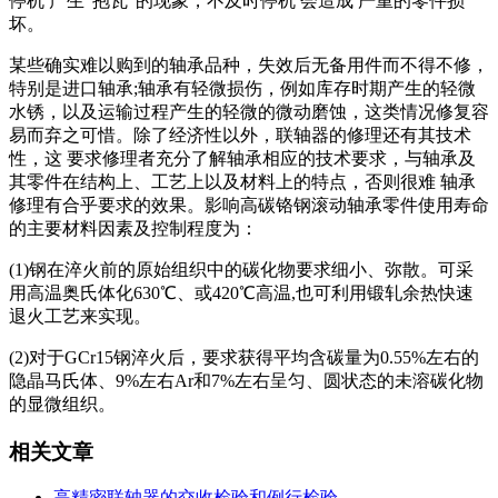
停机 产生“抱瓦”的现象，不及时停机 会造成 严重的零件损
坏。
某些确实难以购到的轴承品种，失效后无备用件而不得不修，
特别是进口轴承;轴承有轻微损伤，例如库存时期产生的轻微
水锈，以及运输过程产生的轻微的微动磨蚀，这类情况修复容
易而弃之可惜。除了经济性以外，联轴器的修理还有其技术
性，这 要求修理者充分了解轴承相应的技术要求，与轴承及
其零件在结构上、工艺上以及材料上的特点，否则很难 轴承
修理有合乎要求的效果。影响高碳铬钢滚动轴承零件使用寿命
的主要材料因素及控制程度为：
(1)钢在淬火前的原始组织中的碳化物要求细小、弥散。可采
用高温奥氏体化630℃、或420℃高温,也可利用锻轧余热快速
退火工艺来实现。
(2)对于GCr15钢淬火后，要求获得平均含碳量为0.55%左右的
隐晶马氏体、9%左右Ar和7%左右呈匀、圆状态的未溶碳化物
的显微组织。
相关文章
高精密联轴器的交收检验和例行检验