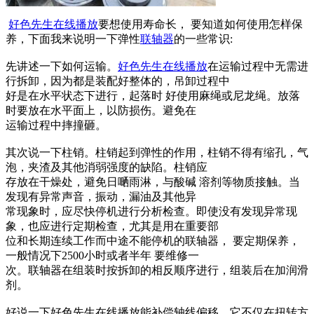
好色先生在线播放
要想使用寿命长， 要知道如何使用怎样保
养，下面我来说明一下弹性
联轴器
的一些常识:
先讲述一下如何运输。
好色先生在线播放
在运输过程中无需进
行拆卸，因为都是装配好整体的，吊卸过程中
好是在水平状态下进行，起落时 好使用麻绳或尼龙绳。放落
时要放在水平面上，以防损伤。避免在
运输过程中摔撞砸。
其次说一下柱销。柱销起到弹性的作用，柱销不得有缩孔，气
泡，夹渣及其他消弱强度的缺陷。柱销应
存放在干燥处，避免日嗮雨淋，与酸碱 溶剂等物质接触。当
发现有异常声音，振动，漏油及其他异
常现象时，应尽快停机进行分析检查。即使没有发现异常现
象，也应进行定期检查，尤其是用在重要部
位和长期连续工作而中途不能停机的联轴器， 要定期保养，
一般情况下2500小时或者半年 要维修一
次。联轴器在组装时按拆卸的相反顺序进行，组装后在加润滑
剂。
好说一下好色先生在线播放能补偿轴线偏移，它不仅在扭转方