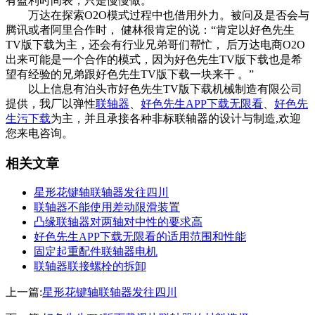
有盈利时间表，只是慢慢做。
万达在探索O2O模式过程中也借用外力。被问及是否会与
腾讯或者阿里合作时， 健林很肯定的说：“肯定以好色先生
TV版下载为主，还会有行业兄弟哥们帮忙， 后万达电商O2O
出来可能是一个合作的模式，因为好色先生TV版下载也是希
望有经验的兄弟跟好色先生TV版下载一块来干 。”
以上信息有泊头市好色先生TV版下载机械制造有限公司
提供，我厂以弹性
联轴器
、
好色先生APP下载无限看
、
好色先
生污下载
为主，并且承接各种非标联轴器的设计与制造,欢迎
您来电咨询。
相关文章
星形花键轴联轴器发往四川
联轴器不能使用差动限滑装置
凸缘联轴器对两轴对中性的要求高
好色先生APP下载无限看的适用范围和性能
固定起重配件联轴器电机
联轴器联接螺栓的拆卸
上一篇:
星形花键轴联轴器发往四川