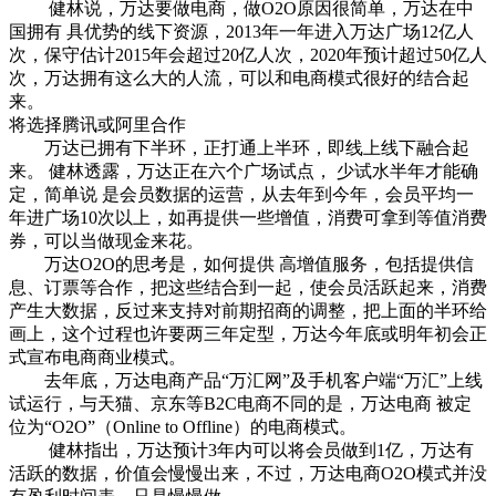
健林说，万达要做电商，做O2O原因很简单，万达在中
国拥有 具优势的线下资源，2013年一年进入万达广场12亿人
次，保守估计2015年会超过20亿人次，2020年预计超过50亿人
次，万达拥有这么大的人流，可以和电商模式很好的结合起
来。
将选择腾讯或阿里合作
万达已拥有下半环，正打通上半环，即线上线下融合起
来。 健林透露，万达正在六个广场试点， 少试水半年才能确
定，简单说 是会员数据的运营，从去年到今年，会员平均一
年进广场10次以上，如再提供一些增值，消费可拿到等值消费
券，可以当做现金来花。
万达O2O的思考是，如何提供 高增值服务，包括提供信
息、订票等合作，把这些结合到一起，使会员活跃起来，消费
产生大数据，反过来支持对前期招商的调整，把上面的半环给
画上，这个过程也许要两三年定型，万达今年底或明年初会正
式宣布电商商业模式。
去年底，万达电商产品“万汇网”及手机客户端“万汇”上线
试运行，与天猫、京东等B2C电商不同的是，万达电商 被定
位为“O2O”（Online to Offline）的电商模式。
健林指出，万达预计3年内可以将会员做到1亿，万达有
活跃的数据，价值会慢慢出来，不过，万达电商O2O模式并没