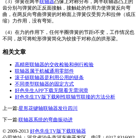
（3）弹簧在两半
联轴器
凸缘上对称分布，两半联轴器凸上的
齿分别与弹簧的正反面接触，接触处的作用力使弹簧反向弯
曲，在两反向弯曲弹簧的对称面上弹簧仅受剪力和拉伸（或压
缩）力作用，没有弯矩。
（4）在力的作用下，任何半圈弹簧的节距t不变，工作情况也
不同，故可将蛇形弹簧简化为铰接于对称点的拱形梁。
相关文章
高精密联轴器的交收检验和例行检验
联轴器属于机械通用零部件
滚子链联轴器是利用公用的链条
不同类型联轴器的固定方式
好色先生APP下载无限看无需润滑
好色先生TV版下载刚性联轴节联接的方法分析
上一篇:
星形花键轴联轴器发往四川
下一篇:
联轴器系统的弯曲振动进
© 2009-2013
好色先生TV版下载联轴器
公司地址：河北省泊头市河东南开发区 电话：0317-8316002