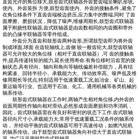
直齿允许的角位移大,鼓形齿式联轴器外齿套齿端呈喇叭形状,
使内、外齿装拆 方便,鼓型齿面使内、外齿的接触条件 ,避免了
在角位移条件下直齿齿端棱边挤压,应力集中的弊端,同时 了齿
面摩擦、磨损状况，降低了噪声,维修周期长,鼓型齿式联轴器
属于刚挠性联轴器,齿式联轴器是由齿数相同的内齿圈和带外
齿的凸缘半联轴器等零件组成。
外齿分为直齿和鼓形齿两种齿形,所谓鼓型齿即为将外齿
制成球面,球面 在齿轮轴线上,齿侧 较一般齿轮大,鼓型齿联轴
器可允许较大的角位移（相对于直齿联轴器）,可 齿的接触条
件,提高传递转矩的能力,延长使用寿命.有角位移时沿齿宽的接
触状态.具有径向、轴向和角向等轴线偏差补偿能力，具有结
构紧凑、回转半径小、承载能力大、传动效率高、噪声低及维
修周期长等优点,特别适用于低速重载工况,如冶金、矿山、起
重运输等行业、也适用于石油、化工、通用机械等各类机械的
轴系传动.
鼓形齿式联轴器在工作时,两轴产生相对角位移,内外齿的
齿面周期性作轴向相对滑动,必然形成齿面磨损和功率消耗，
因此，齿式联轴器需在有良好和密封的状态下工作.齿式联轴
器径向尺寸小,承载能力大,常用于低速重载工况条件的轴系传
动， 并经动平衡的齿式联轴器可用于高速传动，如燃汽轮机
的轴系传动。由于鼓型齿式联轴器角向补偿大于直齿式联轴
器, 均广泛采用鼓型齿式联轴器。