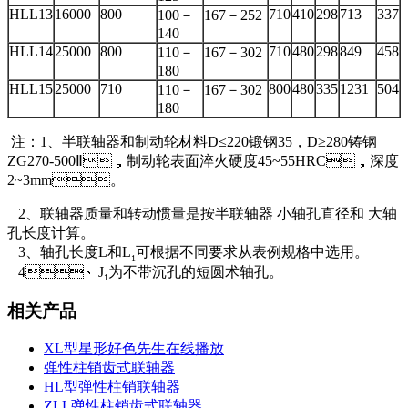
HLL13
16000
800
710
410
298
713
337
100－
167－252
140
HLL14
25000
800
710
480
298
849
458
110－
167－302
180
HLL15
25000
710
800
480
335
1231
504
110－
167－302
180
注：1、半联轴器和制动轮材料D≤220锻钢35，D≥280铸钢
ZG270-500Ⅱ，制动轮表面淬火硬度45~55HRC，深度
2~3mm。
2、联轴器质量和转动惯量是按半联轴器 小轴孔直径和 大轴
孔长度计算。
3、轴孔长度L和L
可根据不同要求从表例规格中选用。
1
4、J
为不带沉孔的短圆术轴孔。
1
相关产品
XL型星形好色先生在线播放
弹性柱销齿式联轴器
HL型弹性柱销联轴器
ZLL弹性柱销齿式联轴器