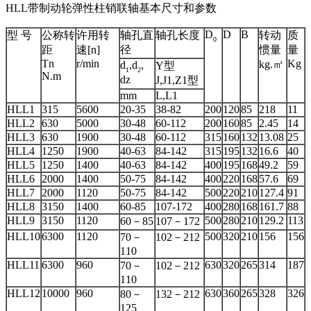
HLL带制动轮弹性柱销联轴基本尺寸和参数
D
D
B
型 号
公称转
许用转
轴孔直
轴孔长度
转动
质
0
距
速[n]
径
惯量
量
Tn
r/min
Kg
kg.㎡
d
,d
,
Y型
1
2
N.m
dz
J,J1,Z1型
mm
L,L1
HLL1
315
5600
20-35
38-82
200
120
85
218
11
HLL2
630
5000
30-48
60-112
200
160
85
2.45
14
HLL3
630
1900
30-48
60-112
315
160
132
13.08
25
HLL4
1250
1900
40-63
84-142
315
195
132
16.6
40
HLL5
1250
1400
40-63
84-142
400
195
168
49.2
59
HLL6
2000
1400
50-75
84-142
400
220
168
57.6
69
HLL7
2000
1120
50-75
84-142
500
220
210
127.4
91
HLL8
3150
1400
60-85
107-172
400
280
168
161.7
88
HLL9
3150
1120
500
280
210
129.2
113
60－85
107－172
HLL10
6300
1120
500
320
210
156
156
70－
102－212
110
HLL11
6300
960
630
320
265
314
187
70－
102－212
110
HLL12
10000
960
630
360
265
328
326
80－
132－212
125