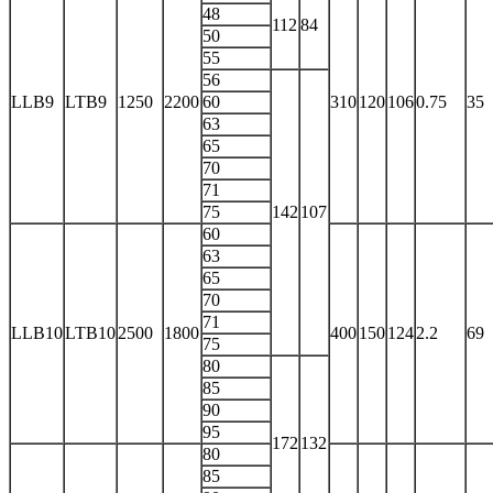
48
112
84
50
55
56
LLB9
LTB9
1250
2200
60
310
120
106
0.75
35
63
65
70
71
75
142
107
60
63
65
70
71
LLB10
LTB10
2500
1800
400
150
124
2.2
69
75
80
85
90
95
172
132
80
85