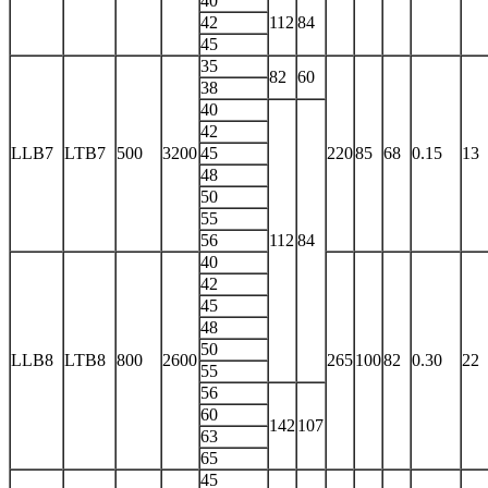
40
42
112
84
45
35
82
60
38
40
42
LLB7
LTB7
500
3200
45
220
85
68
0.15
13
48
50
55
56
112
84
40
42
45
48
50
LLB8
LTB8
800
2600
265
100
82
0.30
22
55
56
60
142
107
63
65
45