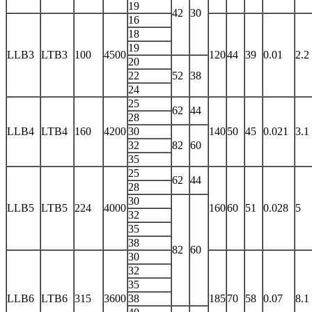
19
42
30
16
18
19
LLB3
LTB3
100
4500
120
44
39
0.01
2.2
20
22
52
38
24
25
62
44
28
LLB4
LTB4
160
4200
30
140
50
45
0.021
3.1
32
82
60
35
25
62
44
28
30
LLB5
LTB5
224
4000
160
60
51
0.028
5
32
35
38
82
60
30
32
35
LLB6
LTB6
315
3600
38
185
70
58
0.07
8.1