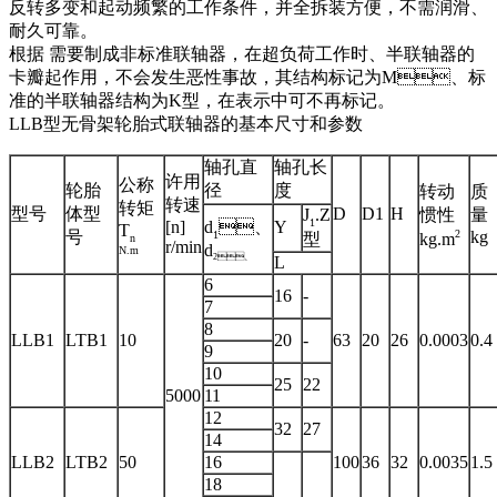
反转多变和起动频繁的工作条件，并全拆装方便，不需润滑、
耐久可靠。
根据 需要制成非标准联轴器，在超负荷工作时、半联轴器的
卡瓣起作用，不会发生恶性事故，其结构标记为M、标
准的半联轴器结构为K型，在表示中可不再标记。
LLB型无骨架轮胎式联轴器的基本尺寸和参数
轴孔直
轴孔长
许用
公称
轮胎
径
度
转动
质
转速
转矩
型号
体型
D
D1
H
J
.Z
惯性
量
1
[n]
d
、
Y
T
号
2
kg
1
型
kg.m
n
r/min
d
N.m
2
、
L
6
16
-
7
8
LLB1
LTB1
10
20
-
63
20
26
0.0003
0.4
9
10
25
22
5000
11
12
32
27
14
LLB2
LTB2
50
16
100
36
32
0.0035
1.5
18