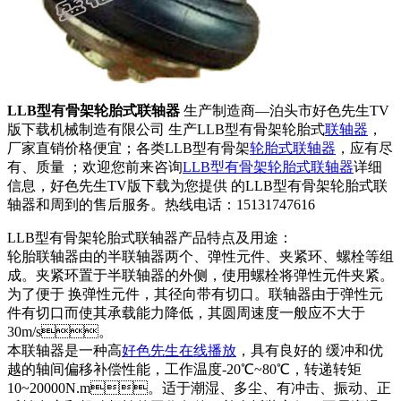
LLB型有骨架轮胎式联轴器
生产制造商—泊头市好色先生TV
版下载机械制造有限公司 生产LLB型有骨架轮胎式
联轴器
，
厂家直销价格便宜；各类LLB型有骨架
轮胎式联轴器
，应有尽
有、质量 ；欢迎您前来咨询
LLB型有骨架轮胎式联轴器
详细
信息，好色先生TV版下载为您提供 的LLB型有骨架轮胎式联
轴器和周到的售后服务。热线电话：15131747616
LLB型有骨架轮胎式联轴器产品特点及用途：
轮胎联轴器由的半联轴器两个、弹性元件、夹紧环、螺栓等组
成。夹紧环置于半联轴器的外侧，使用螺栓将弹性元件夹紧。
为了便于 换弹性元件，其径向带有切口。联轴器由于弹性元
件有切口而使其承载能力降低，其圆周速度一般应不大于
30m/s。
本联轴器是一种高
好色先生在线播放
，具有良好的 缓冲和优
越的轴间偏移补偿性能，工作温度-20℃~80℃，转递转矩
10~20000N.m。适于潮湿、多尘、有冲击、振动、正